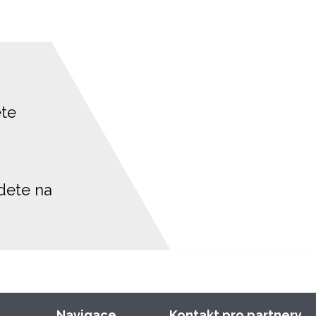
ete
jdete na
Navigace
Kontakt pro partnery