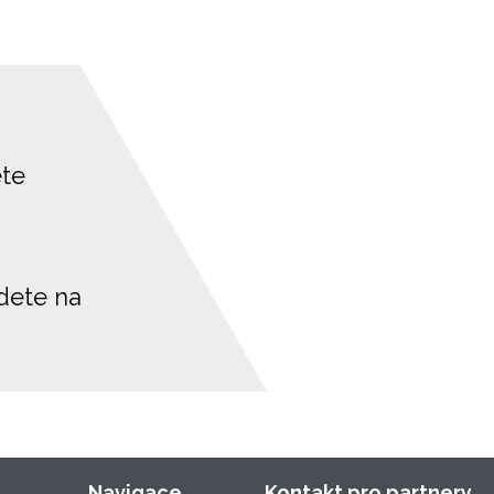
ete
jdete na
Navigace
Kontakt pro partnery