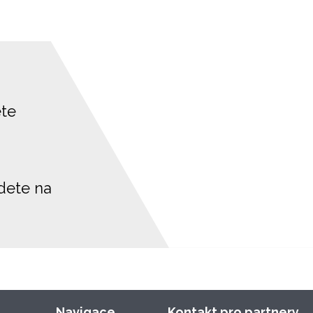
ete
jdete na
Navigace
Kontakt pro partnery