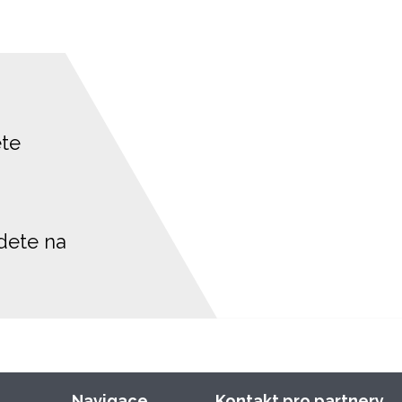
ete
jdete na
Navigace
Kontakt pro partnery