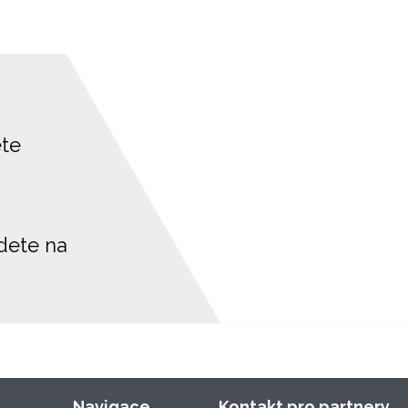
ete
jdete na
Navigace
Kontakt pro partnery