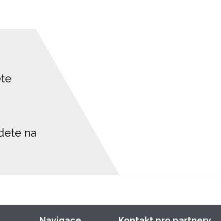
ete
jdete na
Navigace
Kontakt pro partnery