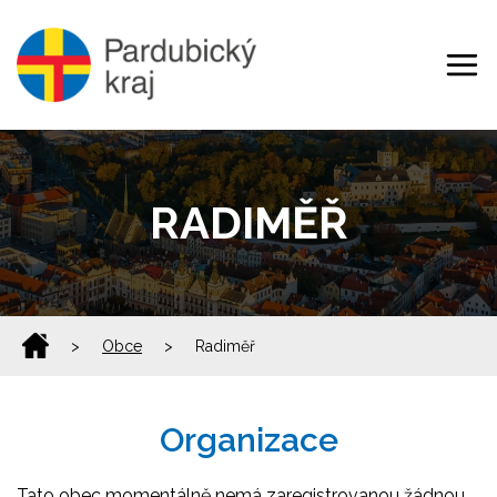
RADIMĚŘ
>
Obce
>
Radiměř
Organizace
Tato obec momentálně nemá zaregistrovanou žádnou