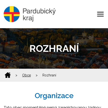
ROZHRANÍ
>
Obce
>
Rozhraní
Organizace
Tato obec momentálně nemá zaregistrovanou žádnou