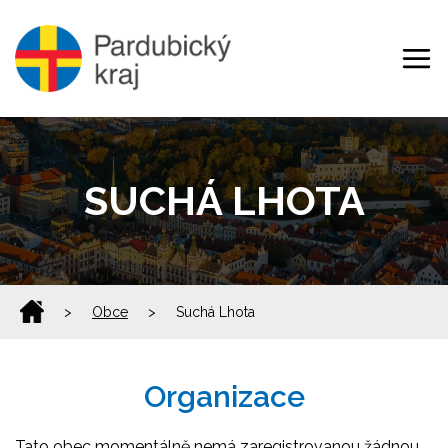
SUCHÁ LHOTA
>
Obce
>
Suchá Lhota
Organizace
Tato obec momentálně nemá zaregistrovanou žádnou