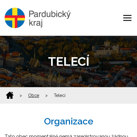
TELECÍ
>
Obce
>
Telecí
Organizace
Tato obec momentálně nemá zaregistrovanou žádnou