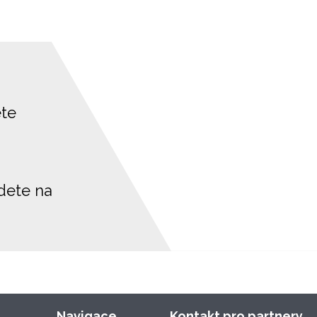
ete
jdete na
Navigace
Kontakt pro partnery