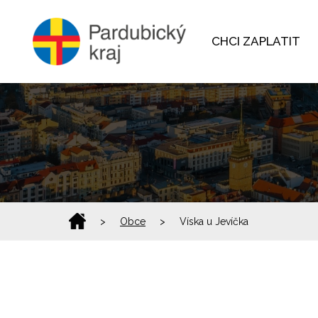
CHCI ZAPLATIT
>
Obce
>
Víska u Jevíčka