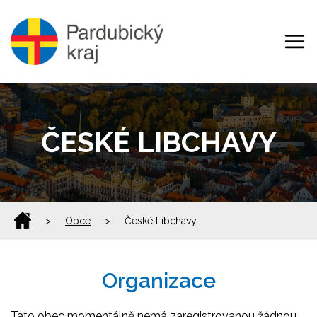
ČESKÉ LIBCHAVY
>
Obce
>
České Libchavy
Organizace
Tato obec momentálně nemá zaregistrovanou žádnou