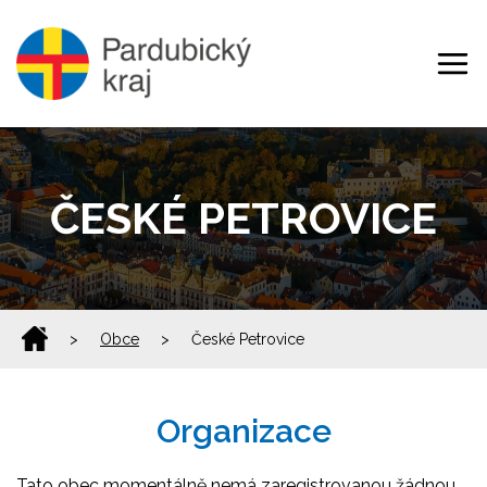
ČESKÉ PETROVICE
>
Obce
>
České Petrovice
Organizace
Tato obec momentálně nemá zaregistrovanou žádnou