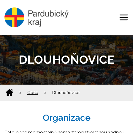
DLOUHOŇOVICE
>
Obce
>
Dlouhoňovice
Organizace
Tato obec momentálně nemá zaregistrovanou žádnou