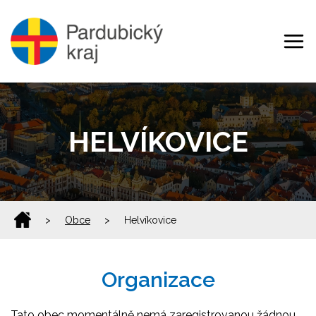
HELVÍKOVICE
>
Obce
>
Helvíkovice
Organizace
Tato obec momentálně nemá zaregistrovanou žádnou