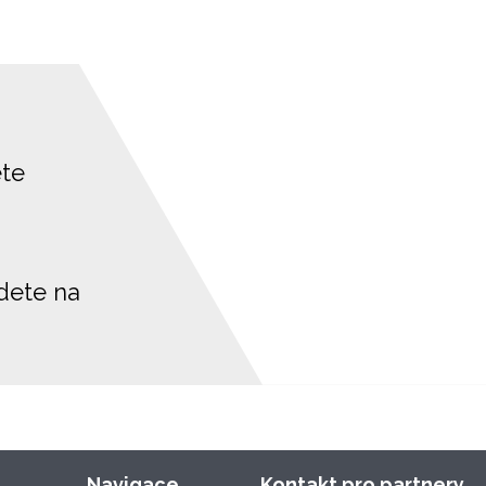
ete
jdete na
Navigace
Kontakt pro partnery