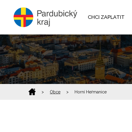
CHCI ZAPLATIT
>
Obce
>
Horní Heřmanice