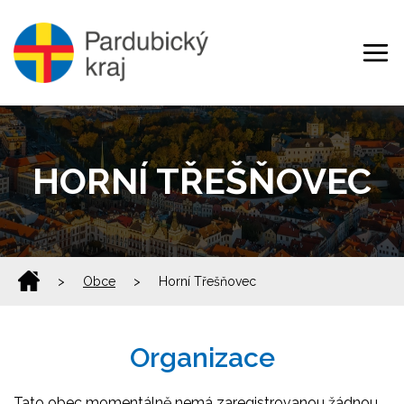
HORNÍ TŘEŠŇOVEC
>
Obce
>
Horní Třešňovec
Organizace
Tato obec momentálně nemá zaregistrovanou žádnou