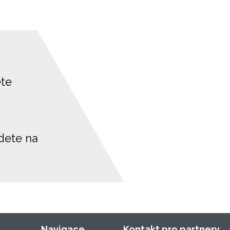
ete
jdete na
Navigace
Kontakt pro partnery