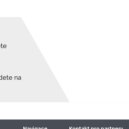
ete
jdete na
Navigace
Kontakt pro partnery