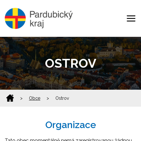
OSTROV
>
Obce
>
Ostrov
Organizace
Tato obec momentálně nemá zaregistrovanou žádnou