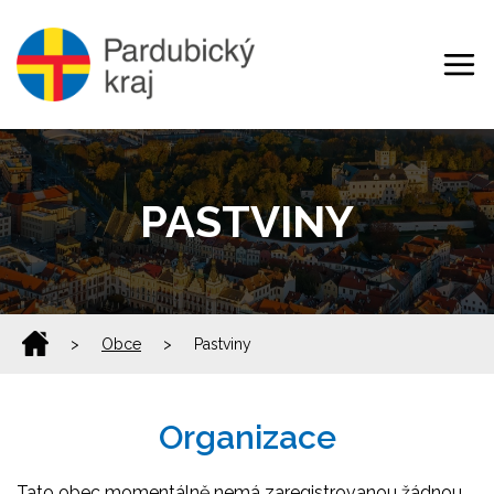
PASTVINY
>
Obce
>
Pastviny
Organizace
Tato obec momentálně nemá zaregistrovanou žádnou