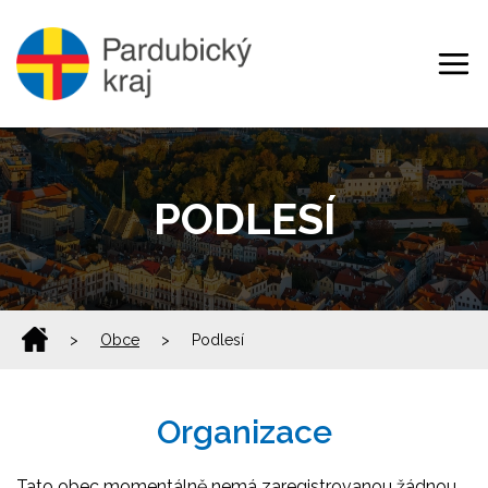
PODLESÍ
>
Obce
>
Podlesí
Organizace
Tato obec momentálně nemá zaregistrovanou žádnou