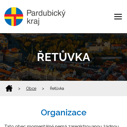
ŘETŮVKA
>
Obce
>
Řetůvka
Organizace
Tato obec momentálně nemá zaregistrovanou žádnou