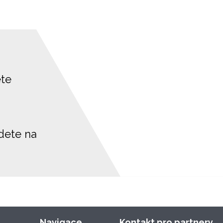
ete
jdete na
Navigace
Kontakt pro partnery