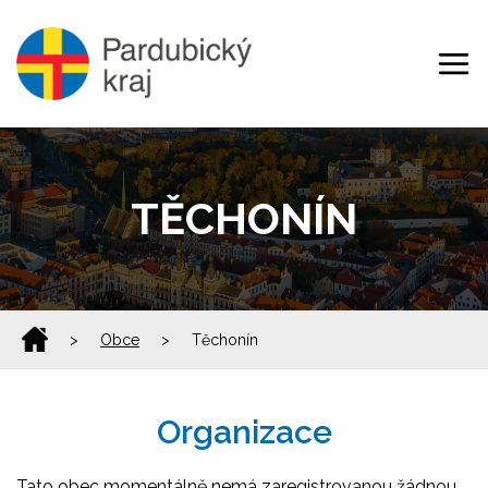
TĚCHONÍN
>
Obce
>
Těchonín
Organizace
Tato obec momentálně nemá zaregistrovanou žádnou