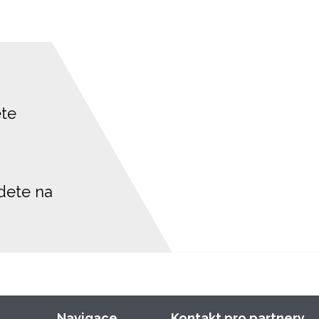
ete
jdete na
Navigace
Kontakt pro partnery