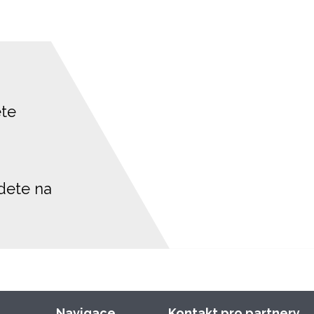
ete
jdete na
Navigace
Kontakt pro partnery