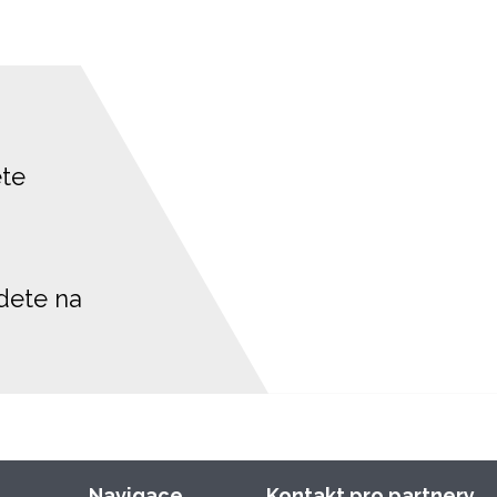
ete
jdete na
Navigace
Kontakt pro partnery