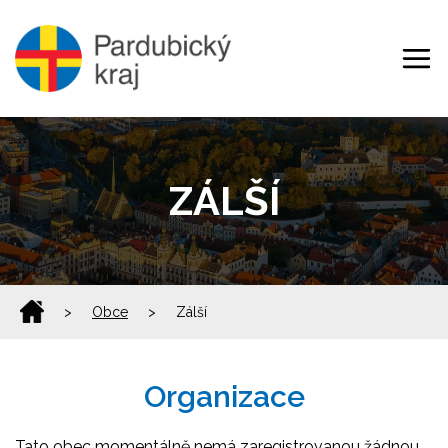
ZÁLŠÍ
>
Obce
>
Zálší
Organizace
Tato obec momentálně nemá zaregistrovanou žádnou