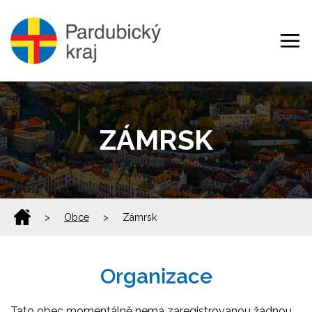
ZÁMRSK
>
Obce
>
Zámrsk
Organizace
Tato obec momentálně nemá zaregistrovanou žádnou