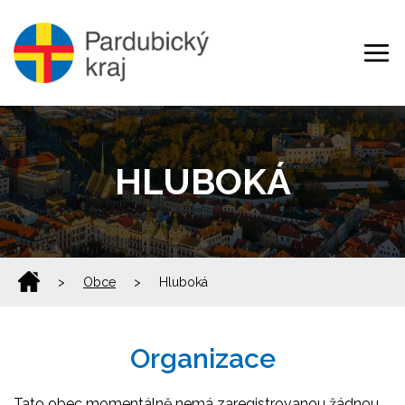
HLUBOKÁ
>
Obce
>
Hluboká
Organizace
Tato obec momentálně nemá zaregistrovanou žádnou