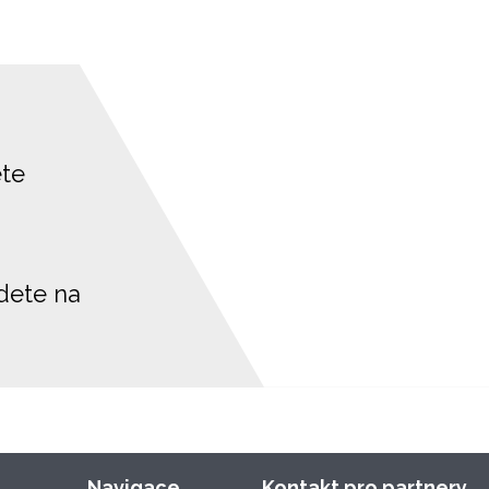
ete
jdete na
Navigace
Kontakt pro partnery