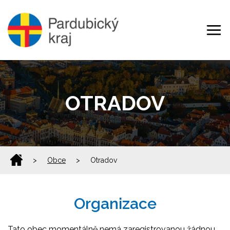
OTRADOV
>
Obce
>
Otradov
Organizace
Tato obec momentálně nemá zaregistrovanou žádnou