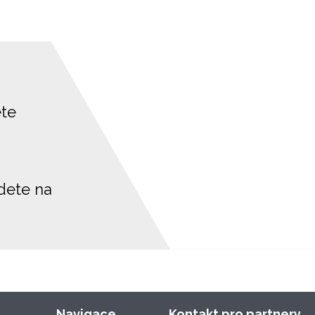
ete
jdete na
Navigace
Kontakt pro partnery