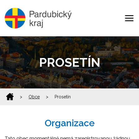
PROSETÍN
>
Obce
>
Prosetín
Organizace
Tato obec momentálně nemá zaregistrovanou žádnou