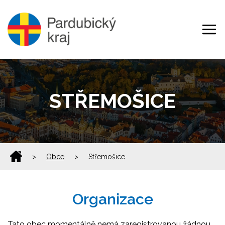
STŘEMOŠICE
>
Obce
>
Střemošice
Organizace
Tato obec momentálně nemá zaregistrovanou žádnou