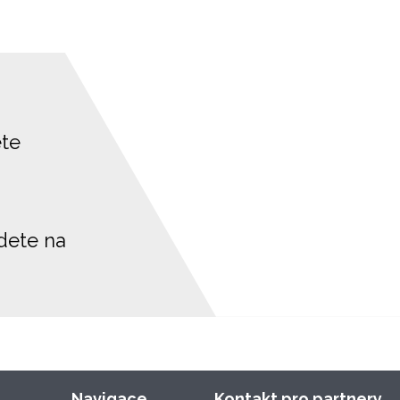
ete
jdete na
Navigace
Kontakt pro partnery