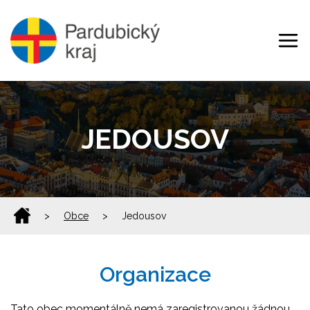
JEDOUSOV
>
Obce
>
Jedousov
Organizace
Tato obec momentálně nemá zaregistrovanou žádnou