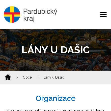
LÁNY U DAŠIC
>
Obce
>
Lány u Dašic
Organizace
Tato obec momentálně nemá zaregistrovanou žádnou