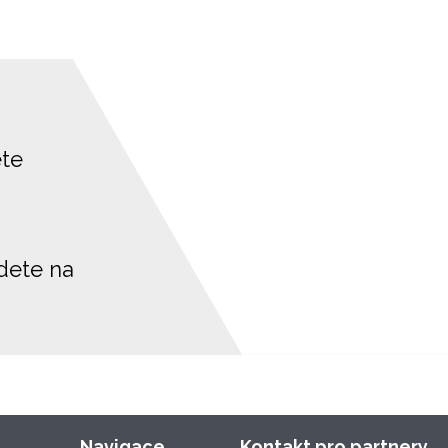
ete
jdete na
Navigace
Kontakt pro partnery