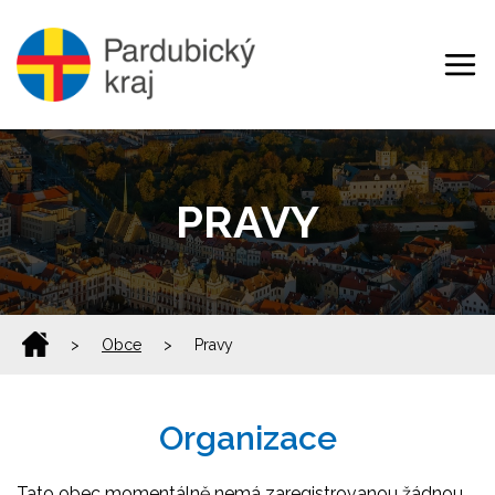
PRAVY
>
Obce
>
Pravy
Organizace
Tato obec momentálně nemá zaregistrovanou žádnou