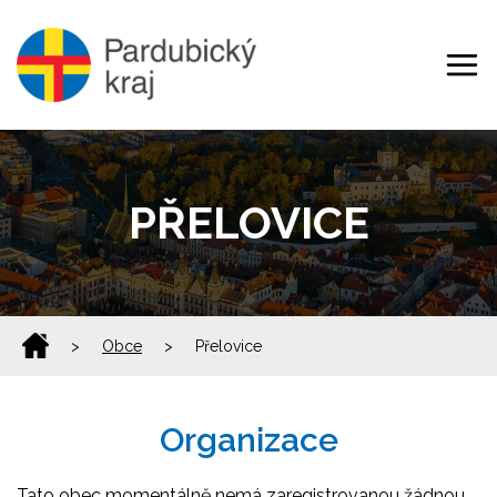
PŘELOVICE
>
Obce
>
Přelovice
Organizace
Tato obec momentálně nemá zaregistrovanou žádnou