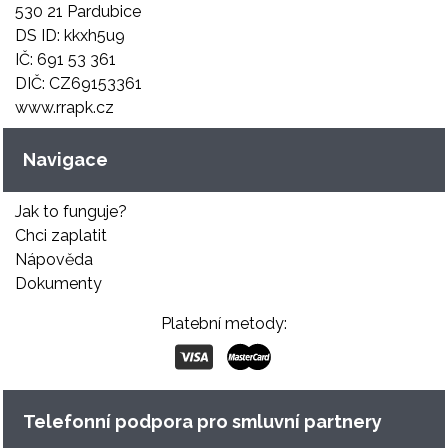
530 21 Pardubice
DS ID: kkxh5u9
IČ: 691 53 361
DIČ: CZ69153361
www.rrapk.cz
Navigace
Jak to funguje?
Chci zaplatit
Nápověda
Dokumenty
Platební metody:
Telefonní podpora pro smluvní partnery