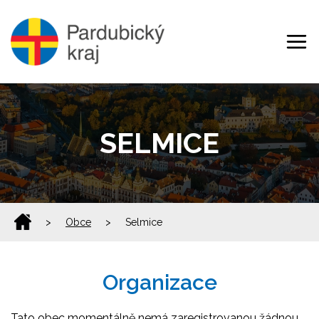
SELMICE
>
Obce
>
Selmice
Organizace
Tato obec momentálně nemá zaregistrovanou žádnou