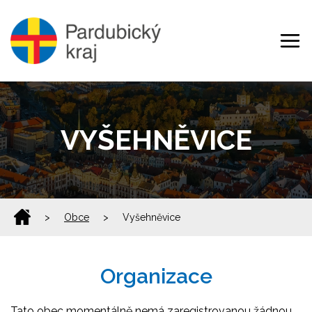
VYŠEHNĚVICE
>
Obce
>
Vyšehněvice
Organizace
Tato obec momentálně nemá zaregistrovanou žádnou