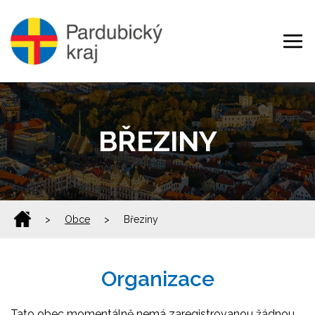
BŘEZINY
>
Obce
>
Březiny
Organizace
Tato obec momentálně nemá zaregistrovanou žádnou