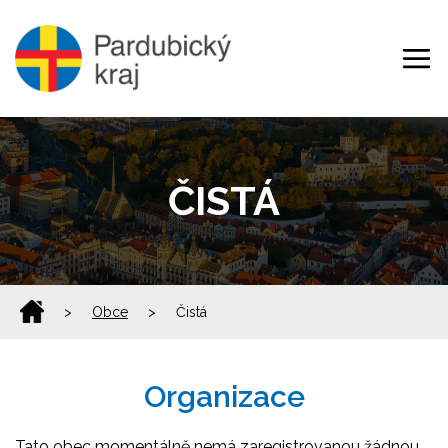
ČISTÁ
>
Obce
>
Čistá
Organizace
Tato obec momentálně nemá zaregistrovanou žádnou