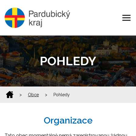
POHLEDY
>
Obce
>
Pohledy
Organizace
Tato obec momentálně nemá zaregistrovanou žádnou