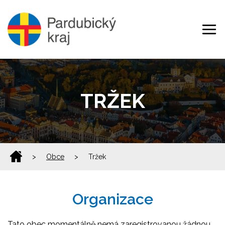
TRŽEK
>
Obce
>
Tržek
Organizace
Tato obec momentálně nemá zaregistrovanou žádnou