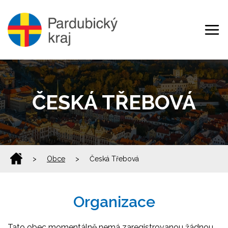
ČESKÁ TŘEBOVÁ
>
Obce
>
Česká Třebová
Organizace
Tato obec momentálně nemá zaregistrovanou žádnou